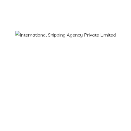
li amanti del casinò nel mondo
el casinò nel mondo Las Vegas: La capitale del gioco Las Vegas, 
ctical Guide for Marketers and Business Owners